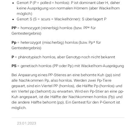
Genort P (P = polled = hornlos): P ist dominant über H, daher
keine Ausprägung von normalen Hörnern (aber Wackelhorn
möglich)
Genort S (S = scurs = Wackelhörner): S überlagert P
PP
= homozygot (reinerbig) hornlos (bzw. PP* für
Gentestergebnis)
Pp
= heterozygot (mischerbig) hornlos (bzw. Pp* für
Gentestergebnis)
P
= phänotypisch hornlos, aber Genotyp noch nicht bekannt
PS
= genetisch hornlos (PP oder Pp) mit Wackelhorn-Ausprägung
Bei Anpaarung eines PP-Stieres an eine behornte Kuh (pp) sind
alle Nachkommen Pp, also hornlos. Werden zwei Pp-Tiere
gepaart, sind ein Viertel PP (hornlos), die Hälfte Pp (hornlos) und
ein Viertel pp (behornt) zu erwarten. Wird ein Pp-Stier an eine pp-
Kuh angepaart, ist die Hälfte der Nachkommen hornlos (Pp) und
die andere Hälfte behornt (pp). Ein Gentest für den P-Genort ist
möglich.
23.01.2023