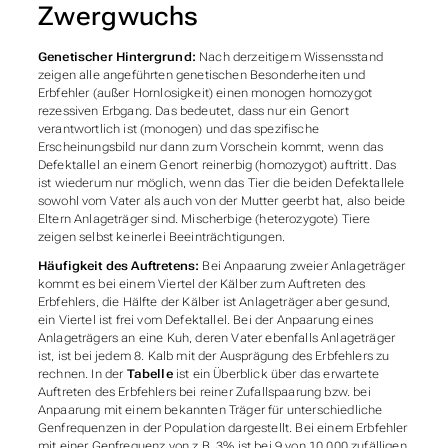
Zwergwuchs
Genetischer Hintergrund:
Nach derzeitigem Wissensstand
zeigen alle angeführten genetischen Besonderheiten und
Erbfehler (außer Hornlosigkeit) einen monogen homozygot
rezessiven Erbgang. Das bedeutet, dass nur ein Genort
verantwortlich ist (monogen) und das spezifische
Erscheinungsbild nur dann zum Vorschein kommt, wenn das
Defektallel an einem Genort reinerbig (homozygot) auftritt. Das
ist wiederum nur möglich, wenn das Tier die beiden Defektallele
sowohl vom Vater als auch von der Mutter geerbt hat, also beide
Eltern Anlageträger sind. Mischerbige (heterozygote) Tiere
zeigen selbst keinerlei Beeinträchtigungen.
Häufigkeit des Auftretens:
Bei Anpaarung zweier Anlageträger
kommt es bei einem Viertel der Kälber zum Auftreten des
Erbfehlers, die Hälfte der Kälber ist Anlageträger aber gesund,
ein Viertel ist frei vom Defektallel. Bei der Anpaarung eines
Anlageträgers an eine Kuh, deren Vater ebenfalls Anlageträger
ist, ist bei jedem 8. Kalb mit der Ausprägung des Erbfehlers zu
rechnen. In der
Tabelle
ist ein Überblick über das erwartete
Auftreten des Erbfehlers bei reiner Zufallspaarung bzw. bei
Anpaarung mit einem bekannten Träger für unterschiedliche
Genfrequenzen in der Population dargestellt. Bei einem Erbfehler
mit einer Genfrequenz von z.B. 3% ist bei 9 von 10.000 zufälligen