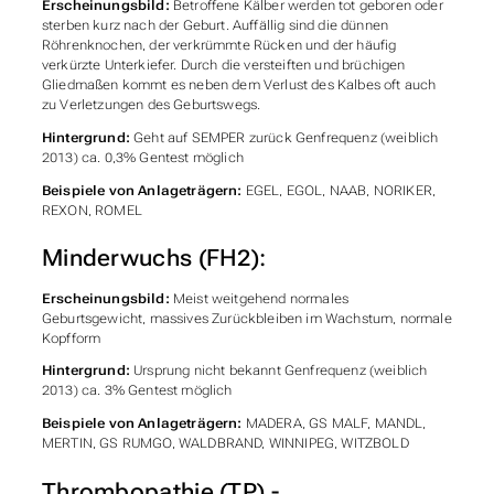
Erscheinungsbild:
Betroffene Kälber werden tot geboren oder
sterben kurz nach der Geburt. Auffällig sind die dünnen
Röhrenknochen, der verkrümmte Rücken und der häufig
verkürzte Unterkiefer. Durch die versteiften und brüchigen
Gliedmaßen kommt es neben dem Verlust des Kalbes oft auch
zu Verletzungen des Geburtswegs.
Hintergrund:
Geht auf SEMPER zurück Genfrequenz (weiblich
2013) ca. 0,3% Gentest möglich
Beispiele von Anlageträgern:
EGEL, EGOL, NAAB, NORIKER,
REXON, ROMEL
Minderwuchs (FH2):
Erscheinungsbild:
Meist weitgehend normales
Geburtsgewicht, massives Zurückbleiben im Wachstum, normale
Kopfform
Hintergrund:
Ursprung nicht bekannt Genfrequenz (weiblich
2013) ca. 3% Gentest möglich
Beispiele von Anlageträgern:
MADERA, GS MALF, MANDL,
MERTIN, GS RUMGO, WALDBRAND, WINNIPEG, WITZBOLD
Thrombopathie (TP) -