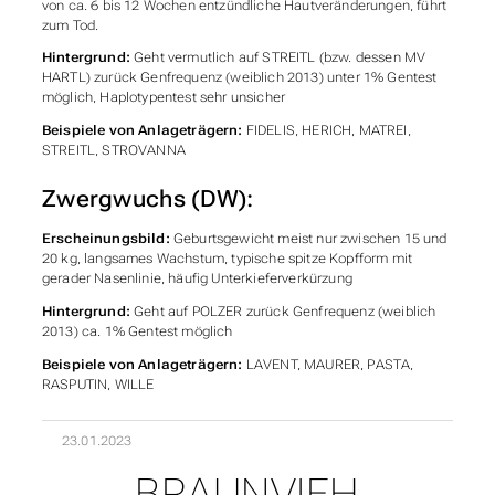
von ca. 6 bis 12 Wochen entzündliche Hautveränderungen, führt
zum Tod.
Hintergrund:
Geht vermutlich auf STREITL (bzw. dessen MV
HARTL) zurück Genfrequenz (weiblich 2013) unter 1% Gentest
möglich, Haplotypentest sehr unsicher
Beispiele von Anlageträgern:
FIDELIS, HERICH, MATREI,
STREITL, STROVANNA
Zwergwuchs (DW):
Erscheinungsbild:
Geburtsgewicht meist nur zwischen 15 und
20 kg, langsames Wachstum, typische spitze Kopfform mit
gerader Nasenlinie, häufig Unterkieferverkürzung
Hintergrund:
Geht auf POLZER zurück Genfrequenz (weiblich
2013) ca. 1% Gentest möglich
Beispiele von Anlageträgern:
LAVENT, MAURER, PASTA,
RASPUTIN, WILLE
23.01.2023
BRAUNVIEH