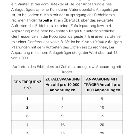
ein Viertel ist frei vom Defektallel. Bei der Anpaarung eines
Anlageträgers an eine Kuh, deren Vater ebenfalls Anlageträger
ist, ist bei jedem 8. Kalb mit der Ausprägung des Erbfehlers zu
rechnen. In der
Tabelle
ist ein Überblick über das erwartete
Auftreten des Erbfehlers bei reiner Zufallspaarung bzw. bei
Anpaarung mit einem bekannten Träger für unterschiedliche
Genfrequenzen in der Population dargestellt. Bei einem Erbfehler
mit einer Genfrequenz von z.B. 3% ist bei 9 von 10.000 zufälligen
Paarungen mit dem Auftreten des Erbfehlers zu rechnen, bei
Anpaarung mit einem Anlageträger steigt der Wert aber auf 15
von 1.000.
Auftreten des Erbfehlers bei Zufallspaarung bzw. Anpaarung mit
Träger.
ZUFALLSPAARUNG
ANPAARUNG MIT
GENFREQUENZ
Anzahl pro 10.000
TRÄGER
Anzahl pro
(%)
Anpaarungen
1.000 Anpaarungen
1
1
5
2
4
10
3
9
15
4
16
20
5
25
25