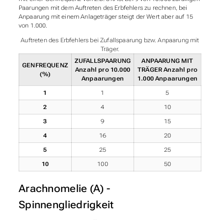
Paarungen mit dem Auftreten des Erbfehlers zu rechnen, bei
Anpaarung mit einem Anlageträger steigt der Wert aber auf 15
von 1.000.
Auftreten des Erbfehlers bei Zufallspaarung bzw. Anpaarung mit
Träger.
ZUFALLSPAARUNG
ANPAARUNG MIT
GENFREQUENZ
Anzahl pro 10.000
TRÄGER
Anzahl pro
(%)
Anpaarungen
1.000 Anpaarungen
1
1
5
2
4
10
3
9
15
4
16
20
5
25
25
10
100
50
Arachnomelie (A) -
Spinnengliedrigkeit