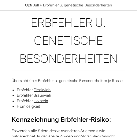
Startseite
>
OptiBull
>
Erbfehler u. genetische Besonderheiten
ERBFEHLER U.
GENETISCHE
BESONDERHEITEN
Übersicht über Erbfehler u. genetische Besonderheiten je Rasse.
Erbfehler
Fleckvieh
Erbfehler
Braunvieh
Erbfehler
Holstein
Hornlosigkeit
Kennzeichnung Erbfehler-Risiko:
Es werden alle Stiere des verwendeten Stierpools wie
mitgerechnet. In der Spalte Anmerkung/Vorschlag (Ansicht