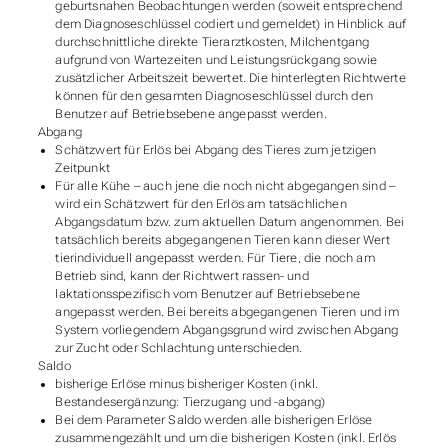
geburtsnahen Beobachtungen werden (soweit entsprechend
dem Diagnoseschlüssel codiert und gemeldet) in Hinblick auf
durchschnittliche direkte Tierarztkosten, Milchentgang
aufgrund von Wartezeiten und Leistungsrückgang sowie
zusätzlicher Arbeitszeit bewertet. Die hinterlegten Richtwerte
können für den gesamten Diagnoseschlüssel durch den
Benutzer auf Betriebsebene angepasst werden.
Abgang
Schätzwert für Erlös bei Abgang des Tieres zum jetzigen
Zeitpunkt
Für alle Kühe – auch jene die noch nicht abgegangen sind –
wird ein Schätzwert für den Erlös am tatsächlichen
Abgangsdatum bzw. zum aktuellen Datum angenommen. Bei
tatsächlich bereits abgegangenen Tieren kann dieser Wert
tierindividuell angepasst werden. Für Tiere, die noch am
Betrieb sind, kann der Richtwert rassen- und
laktationsspezifisch vom Benutzer auf Betriebsebene
angepasst werden. Bei bereits abgegangenen Tieren und im
System vorliegendem Abgangsgrund wird zwischen Abgang
zur Zucht oder Schlachtung unterschieden.
Saldo
bisherige Erlöse minus bisheriger Kosten (inkl.
Bestandesergänzung: Tierzugang und -abgang)
Bei dem Parameter Saldo werden alle bisherigen Erlöse
zusammengezählt und um die bisherigen Kosten (inkl. Erlös