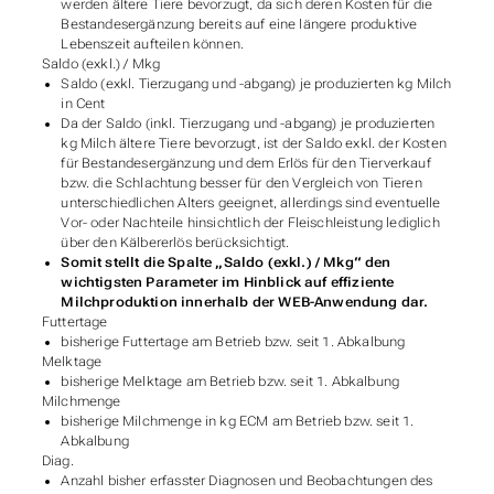
werden ältere Tiere bevorzugt, da sich deren Kosten für die
Bestandesergänzung bereits auf eine längere produktive
Lebenszeit aufteilen können.
Saldo (exkl.) / Mkg
Saldo (exkl. Tierzugang und -abgang) je produzierten kg Milch
in Cent
Da der Saldo (inkl. Tierzugang und -abgang) je produzierten
kg Milch ältere Tiere bevorzugt, ist der Saldo exkl. der Kosten
für Bestandesergänzung und dem Erlös für den Tierverkauf
bzw. die Schlachtung besser für den Vergleich von Tieren
unterschiedlichen Alters geeignet, allerdings sind eventuelle
Vor- oder Nachteile hinsichtlich der Fleischleistung lediglich
über den Kälbererlös berücksichtigt.
Somit stellt die Spalte „Saldo (exkl.) / Mkg“ den
wichtigsten Parameter im Hinblick auf effiziente
Milchproduktion innerhalb der WEB-Anwendung dar.
Futtertage
bisherige Futtertage am Betrieb bzw. seit 1. Abkalbung
Melktage
bisherige Melktage am Betrieb bzw. seit 1. Abkalbung
Milchmenge
bisherige Milchmenge in kg ECM am Betrieb bzw. seit 1.
Abkalbung
Diag.
Anzahl bisher erfasster Diagnosen und Beobachtungen des