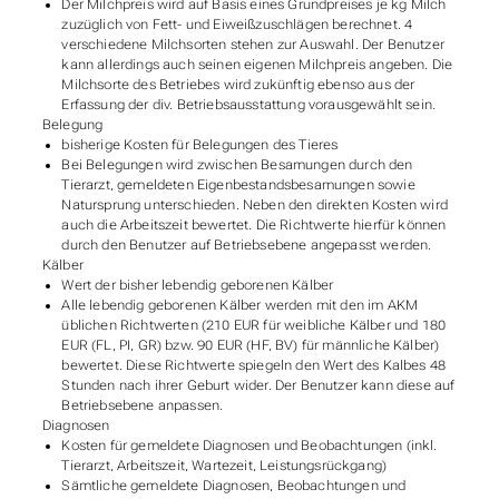
Der Milchpreis wird auf Basis eines Grundpreises je kg Milch
zuzüglich von Fett- und Eiweißzuschlägen berechnet. 4
verschiedene Milchsorten stehen zur Auswahl. Der Benutzer
kann allerdings auch seinen eigenen Milchpreis angeben. Die
Milchsorte des Betriebes wird zukünftig ebenso aus der
Erfassung der div. Betriebsausstattung vorausgewählt sein.
Belegung
bisherige Kosten für Belegungen des Tieres
Bei Belegungen wird zwischen Besamungen durch den
Tierarzt, gemeldeten Eigenbestandsbesamungen sowie
Natursprung unterschieden. Neben den direkten Kosten wird
auch die Arbeitszeit bewertet. Die Richtwerte hierfür können
durch den Benutzer auf Betriebsebene angepasst werden.
Kälber
Wert der bisher lebendig geborenen Kälber
Alle lebendig geborenen Kälber werden mit den im AKM
üblichen Richtwerten (210 EUR für weibliche Kälber und 180
EUR (FL, PI, GR) bzw. 90 EUR (HF, BV) für männliche Kälber)
bewertet. Diese Richtwerte spiegeln den Wert des Kalbes 48
Stunden nach ihrer Geburt wider. Der Benutzer kann diese auf
Betriebsebene anpassen.
Diagnosen
Kosten für gemeldete Diagnosen und Beobachtungen (inkl.
Tierarzt, Arbeitszeit, Wartezeit, Leistungsrückgang)
Sämtliche gemeldete Diagnosen, Beobachtungen und