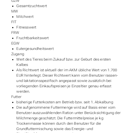
GZW
Gesamtzuchtwert
MW
Milchwert
FIT
Fitnesswert
FRW
Fruchtbarkeitswert
EGW
Eutergesundheitswert
Zugang
Wert des Tieres beim Zukauf bzw. zur Geburt des ersten
Kalbes
Als Richtwert ist aktuell der im AKM übliche Wert von 1.700
EUR hinterlegt. Dieser Richtwert kann vom Benutzer rassen-
und laktationsspezifisch angepasst sowie zusätzlich bei
vorliegenden Einkaufspreisen je Einzeltier genau erfasst
werden.
Futter
bisherige Futterkosten am Betrieb bzw. seit 1. Abkalbung
Die aufgenommene Futtermenge wird auf Basis einer vom
Benutzer auszuwählenden Ration unter Berücksichtigung der
Milchmenge geschätzt. Die Futtermittelpreise je kg
Trockenmasse können durch den Benutzer für die
Grundfuttermischung sowie das Energie- und